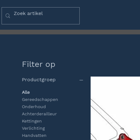
Filter op
Productgroep
Alle
Gereedschappen
Onderhoud
Achterderailleur
Kettingen
Verlichting
Handvatten