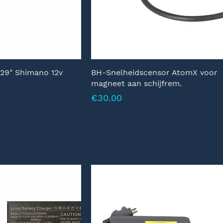
29" Shimano 12v
BH-Snelheidscensor AtomX voor
magneet aan schijfrem.
Prijs
€30.00