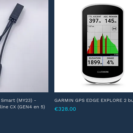
 Smart (MY23) -
GARMIN GPS EDGE EXPLORE 2 bu
line CX (GEN4 en 5)
Prijs
€328.00
ijs