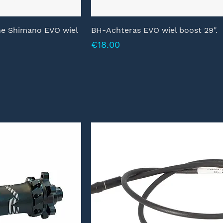
ne Shimano EVO wiel
BH-Achteras EVO wiel boost 29".
Prijs
€18.00