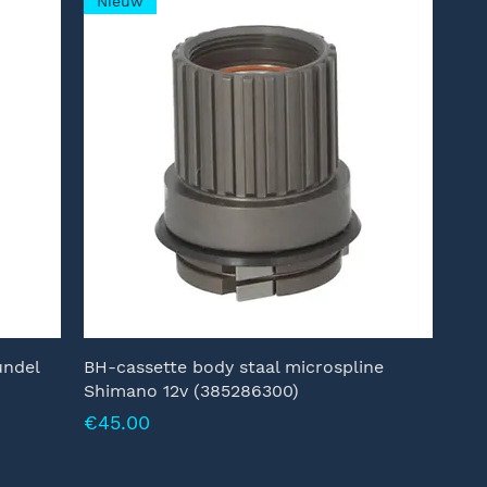
Nieuw
ndel
BH-cassette body staal microspline
Shimano 12v (385286300)
Prijs
€45.00