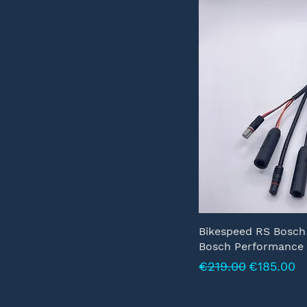
Bikespeed RS Bosch
Bosch Performance 
Normale prijs
Verkooppr
€219.00
€185.00