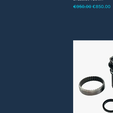
Normale prijs
Verkooppr
€950.00
€850.00