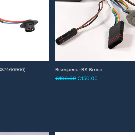
387460900)
Bikespeed-RS Brose
Normale prijs
Verkoopprijs
€199.00
€150.00