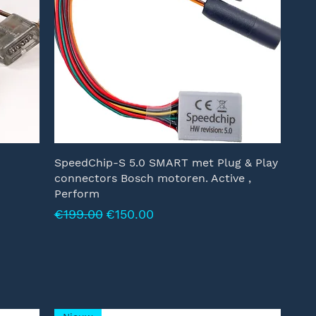
SpeedChip-S 5.0 SMART met Plug & Play
connectors Bosch motoren. Active ,
Perform
Normale prijs
Verkoopprijs
€199.00
€150.00