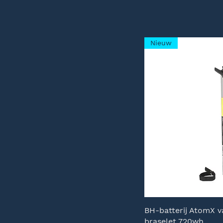
Nieuw
BH-batterij AtomX v
braselet 720wh