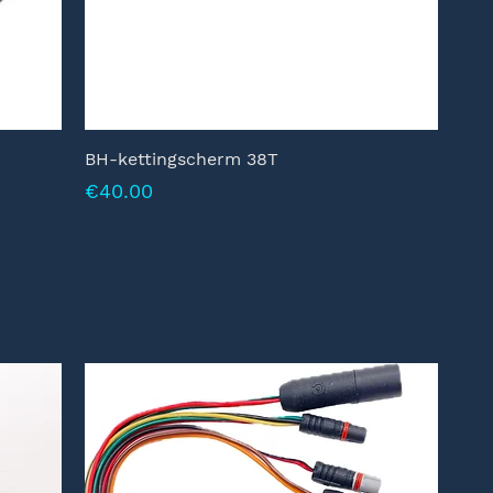
BH-kettingscherm 38T
Prijs
€40.00