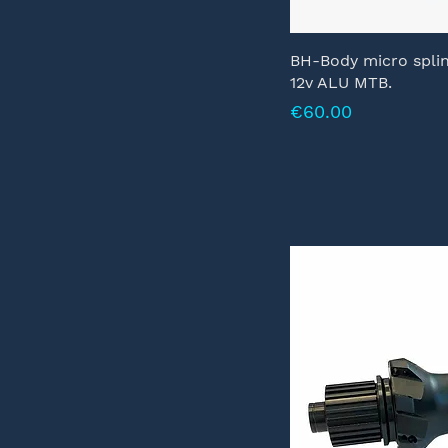
BH-Body micro spli
12v ALU MTB.
Prijs
€60.00