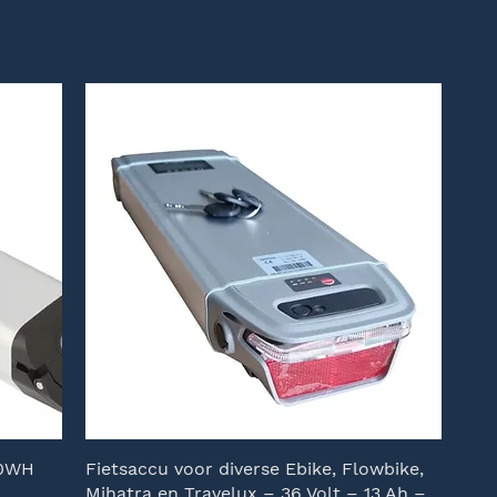
20WH
Fietsaccu voor diverse Ebike, Flowbike,
Mihatra en Travelux – 36 Volt – 13 Ah –