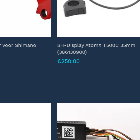
r voor Shimano
BH-Display AtomX T500C 35mm
(386130900)
Prijs
€250.00