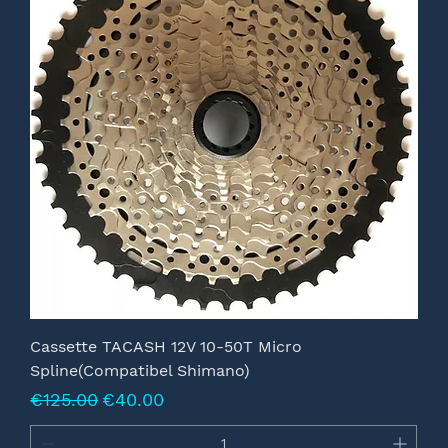
Cassette TACASH 12V 10-50T Micro
Spline(Compatibel Shimano)
Normale prijs
Verkoopprijs
€125.00
€40.00