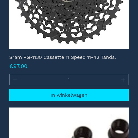
Sram PG-1130 Cassette 11 Speed 11-42 Tands.
Prijs
€97.00
In winkelwagen