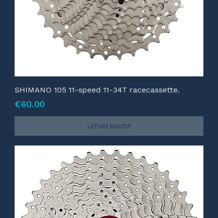
SHIMANO 105 11-speed 11-34T racecassette.
Prijs
€60.00
Uitverkocht