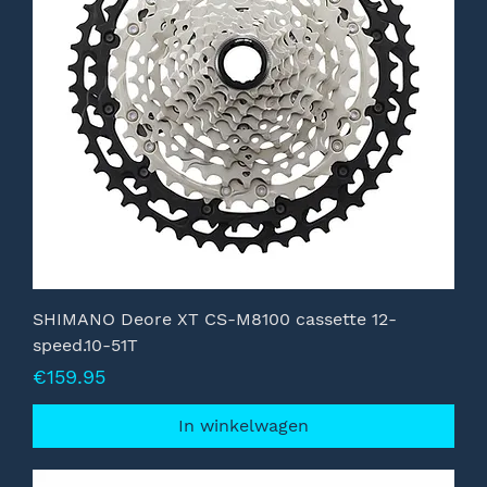
SHIMANO Deore XT CS-M8100 cassette 12-
speed.10-51T
Prijs
€159.95
In winkelwagen