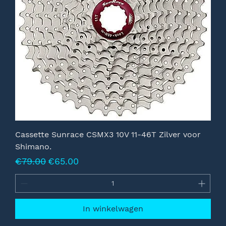
Cassette Sunrace CSMX3 10V 11-46T Zilver voor
Shimano.
Normale prijs
Verkoopprijs
€79.00
€65.00
In winkelwagen