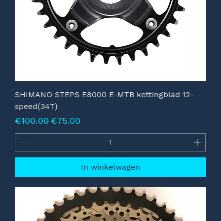
SHIMANO STEPS E8000 E-MTB kettingblad 12-
speed(34T)
Normale prijs
Verkoopprijs
€100.00
€75.00
In winkelwagen