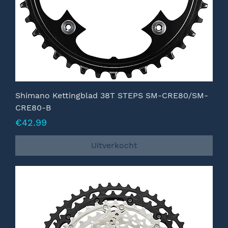
Shimano Kettingblad 38T STEPS SM-CRE80/SM-
CRE80-B
Prijs
€42.99
Uitverkocht