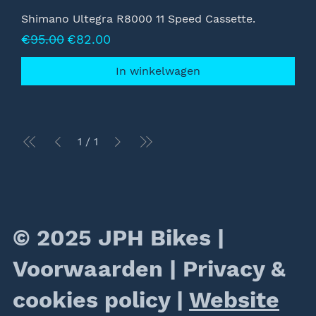
Shimano Ultegra R8000 11 Speed Cassette.
Normale prijs
Verkoopprijs
€95.00
€82.00
In winkelwagen
1
/
1
© 2025 JPH Bikes |
Voorwaarden
|
Privacy &
cookies policy
|
Website