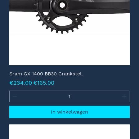
Sram GX 1400 BB30 Crankstel.
Normale prijs
Verkoopprijs
€234.00
€165.00
In winkelwagen