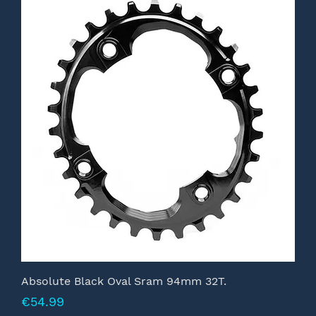
Absolute Black Oval Sram 94mm 32T.
Prijs
€54.99