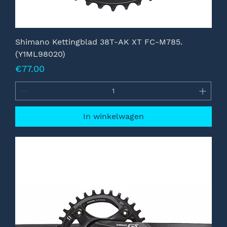
Shimano Kettingblad 38T-AK XT FC-M785.
(Y1ML98020)
Prijs
€77.00
In winkelwagen