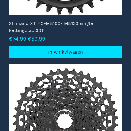
Shimano XT FC-M8100/ M8130 single
kettingblad.30T
Normale prijs
Verkoopprijs
€74.99
€59.99
In winkelwagen