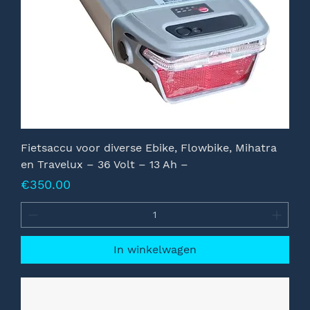
Fietsaccu voor diverse Ebike, Flowbike, Mihatra
en Travelux – 36 Volt – 13 Ah –
Prijs
€350.00
In winkelwagen