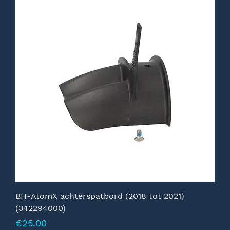
BH-AtomX achterspatbord (2018 tot 2021)
(342294000)
Prijs
€25.00