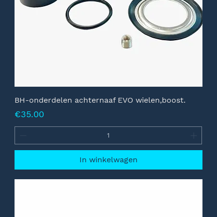
BH-onderdelen achternaaf EVO wielen,boost.
Prijs
€35.00
In winkelwagen