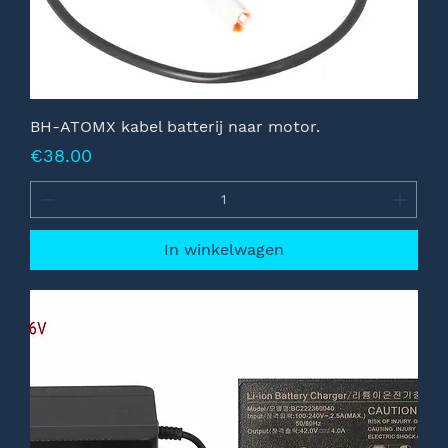
BH-ATOMX kabel batterij naar motor.
Prijs
€38.00
In winkelwagen