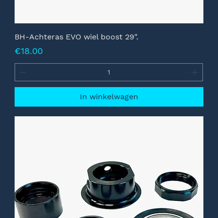
BH-Achteras EVO wiel boost 29".
Prijs
€18.00
In winkelwagen