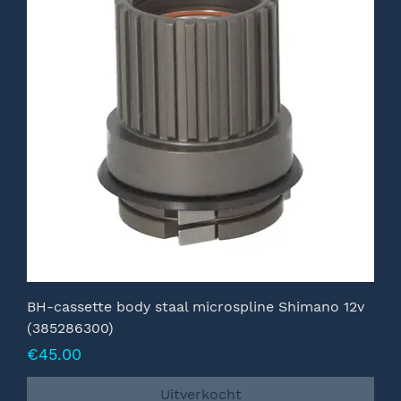
BH-cassette body staal microspline Shimano 12v
(385286300)
Prijs
€45.00
Uitverkocht