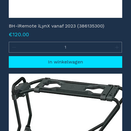
BH-iRemote iLynX vanaf 2023 (386135300)
Prijs
€120.00
In winkelwagen