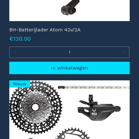
BH-Batterijlader Atom 42v/2A
Prijs
€130.00
In winkelwagen
Nieuw