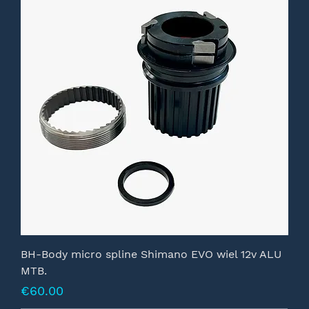
BH-Body micro spline Shimano EVO wiel 12v ALU
MTB.
Prijs
€60.00