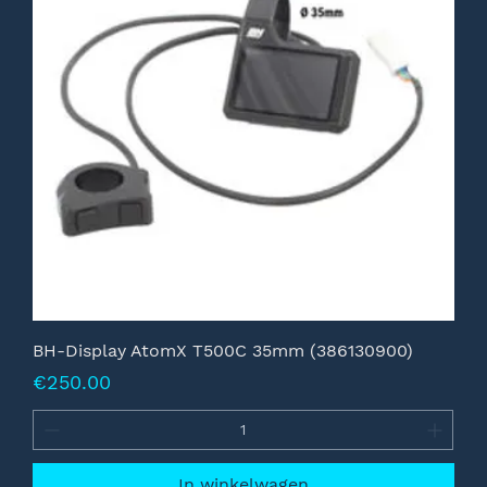
BH-Display AtomX T500C 35mm (386130900)
Prijs
€250.00
In winkelwagen