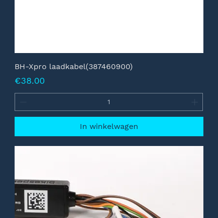
BH-Xpro laadkabel(387460900)
Prijs
€38.00
In winkelwagen