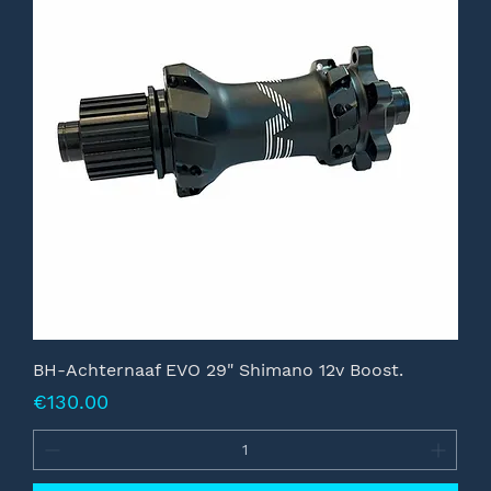
BH-Achternaaf EVO 29" Shimano 12v Boost.
Prijs
€130.00