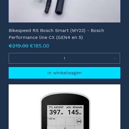
Bikespeed RS Bosch Smart (MY23) - Bosch
Performance line CX (GEN4 en 5)
Normale prijs
Verkoopprijs
€219.00
€185.00
In winkelwagen