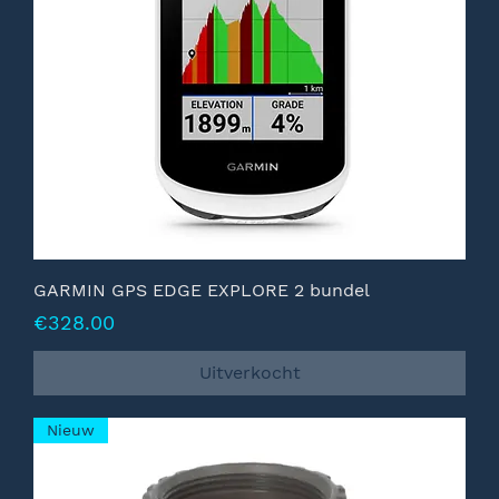
GARMIN GPS EDGE EXPLORE 2 bundel
Prijs
€328.00
Uitverkocht
Nieuw