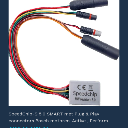
SpeedChip-S 5.0 SMART met Plug & Play
connectors Bosch motoren. Active , Perform