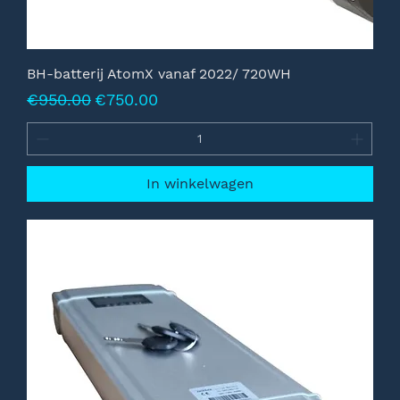
BH-batterij AtomX vanaf 2022/ 720WH
Normale prijs
Verkoopprijs
€950.00
€750.00
In winkelwagen