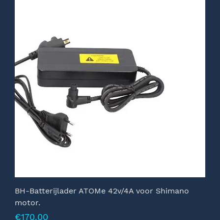
BH-Batterijlader ATOMe 42v/4A voor Shimano
motor.
Prijs
€170.00