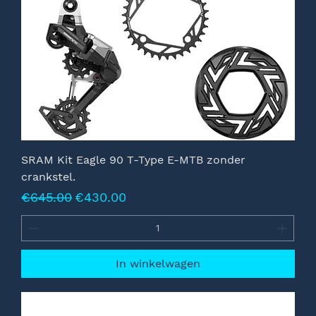
SRAM Kit Eagle 90 T-Type E-MTB zonder
crankstel.
Normale prijs
Verkoopprijs
€645.00
€430.00
In winkelwagen