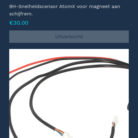
BH-Snelheidscensor AtomX voor magneet aan
schijfrem.
Prijs
€30.00
Uitverkocht