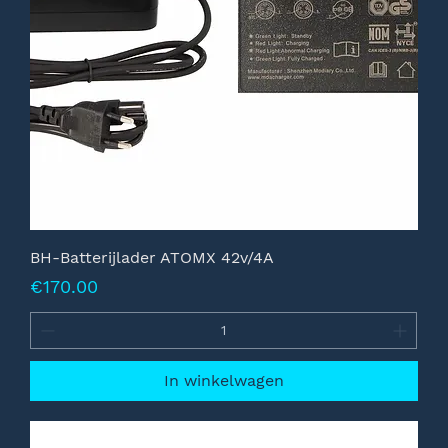
BH-Batterijlader ATOMX 42v/4A
Prijs
€170.00
In winkelwagen