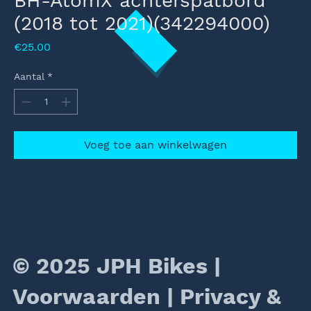
BH-AtomX achterspatbord
(2018 tot 2021)(342294000)
Prijs
€25.00
Aantal
*
Voeg toe aan winkelwagen
© 2025 JPH Bikes |
Voorwaarden
|
Privacy &