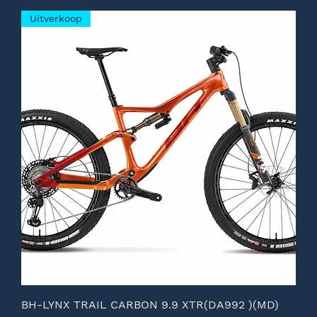
Uitverkoop
BH-LYNX TRAIL CARBON 9.9 XTR(DA992 )(MD)