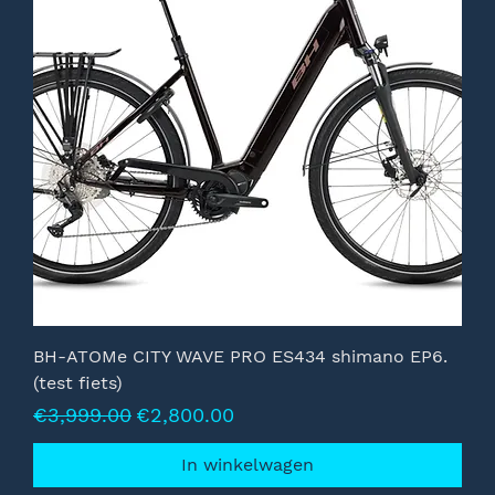
BH-ATOMe CITY WAVE PRO ES434 shimano EP6.
(test fiets)
Normale prijs
Verkoopprijs
€3,999.00
€2,800.00
In winkelwagen