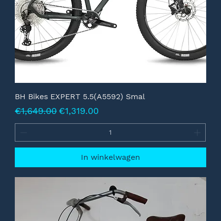
BH Bikes EXPERT 5.5(A5592) Smal
Normale prijs
Verkoopprijs
€1,649.00
€1,319.00
In winkelwagen