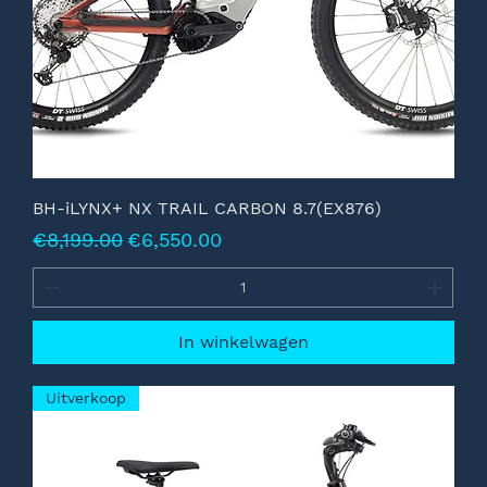
BH-iLYNX+ NX TRAIL CARBON 8.7(EX876)
Normale prijs
Verkoopprijs
€8,199.00
€6,550.00
In winkelwagen
Uitverkoop