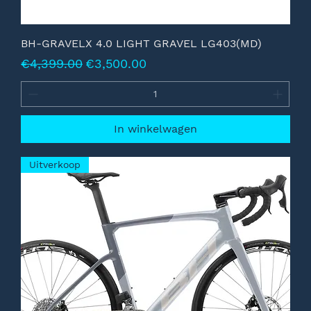
BH-GRAVELX 4.0 LIGHT GRAVEL LG403(MD)
Normale prijs
Verkoopprijs
€4,399.00
€3,500.00
In winkelwagen
Uitverkoop