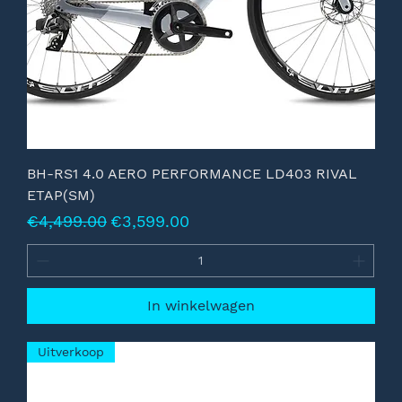
BH-RS1 4.0 AERO PERFORMANCE LD403 RIVAL
ETAP(SM)
Normale prijs
Verkoopprijs
€4,499.00
€3,599.00
In winkelwagen
Uitverkoop