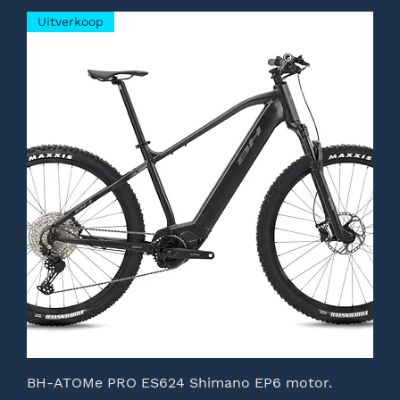
Uitverkoop
BH-ATOMe PRO ES624 Shimano EP6 motor.