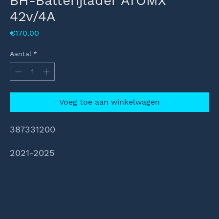
BH-Batterijlader ATOMX
42v/4A
Prijs
€170.00
Aantal
*
Voeg toe aan winkelwagen
387331200
2021-2025