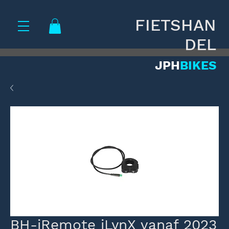
FIETSHAN
DEL
JPH
BIKES
BH-iRemote iLynX vanaf 2023