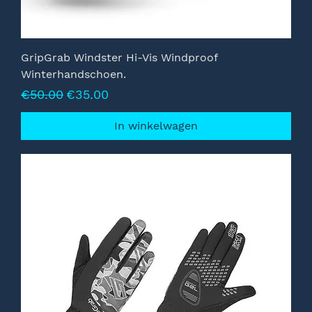
GripGrab Windster Hi-Vis Windproof
Winterhandschoen.
Normale prijs
Verkoopprijs
€50.00
€35.00
In winkelwagen