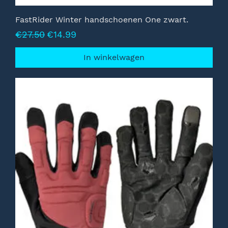
FastRider Winter handschoenen One zwart.
Normale prijs
Verkoopprijs
€27.50
€14.99
In winkelwagen