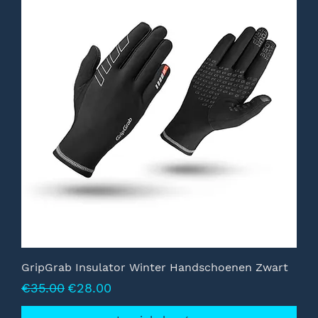
GripGrab Insulator Winter Handschoenen Zwart
Normale prijs
Verkoopprijs
€35.00
€28.00