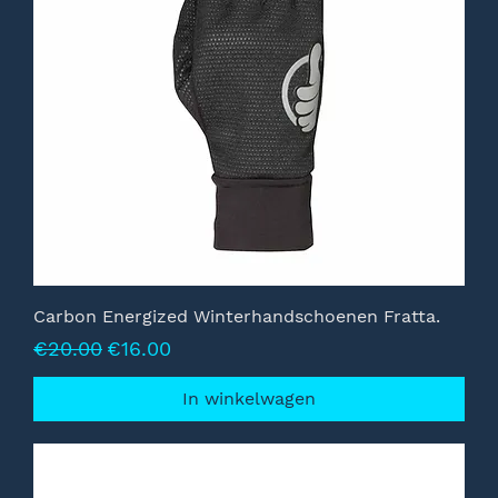
Carbon Energized Winterhandschoenen Fratta.
Normale prijs
Verkoopprijs
€20.00
€16.00
In winkelwagen