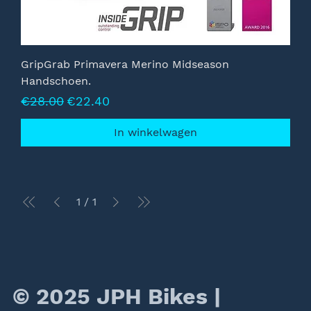
GripGrab Primavera Merino Midseason
Handschoen.
Normale prijs
Verkoopprijs
€28.00
€22.40
In winkelwagen
1
/
1
© 2025 JPH Bikes |