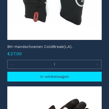
BH-Handschoenen ColdBreak(LA).
Prijs
€27.00
In winkelwagen