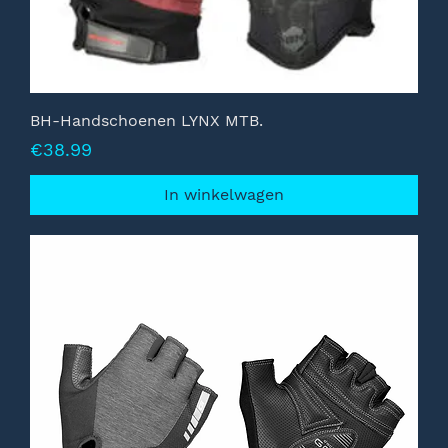
BH-Handschoenen LYNX MTB.
Prijs
€38.99
In winkelwagen