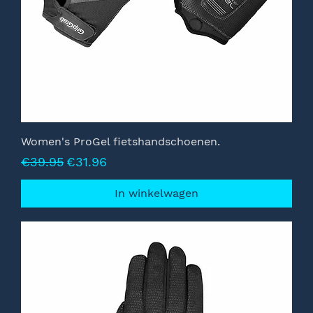
Women's ProGel fietshandschoenen.
Normale prijs
Verkoopprijs
€39.95
€31.96
In winkelwagen