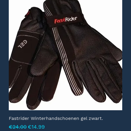
Fastrider Winterhandschoenen gel zwart.
Normale prijs
Verkoopprijs
€24.00
€14.99