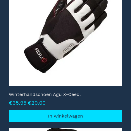
Winterhandschoen Agu X-Ceed.
Normale prijs
Verkoopprijs
€35.95
€20.00
In winkelwagen