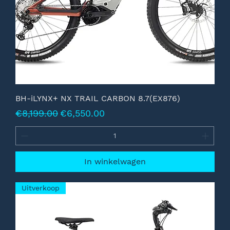
BH-iLYNX+ NX TRAIL CARBON 8.7(EX876)
Normale prijs
Verkoopprijs
€8,199.00
€6,550.00
In winkelwagen
Uitverkoop