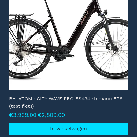
BH-ATOMe CITY WAVE PRO ES434 shimano EP6.
(test fiets)
Normale prijs
Verkoopprijs
€3,999.00
€2,800.00
In winkelwagen