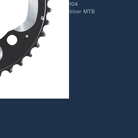
104
Voor MTB