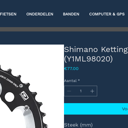
FIETSEN
ONDERDELEN
BANDEN
COMPUTER & GPS
Shimano Kettin
(Y1ML98020)
Prijs
€77.00
Aantal
*
Vo
Steek (mm)