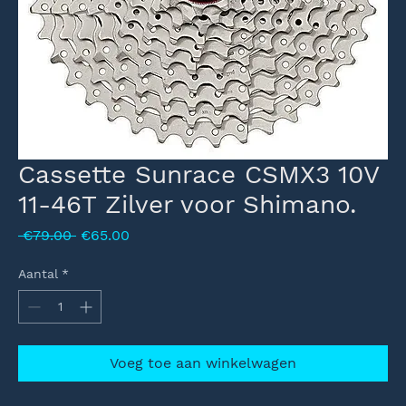
Cassette Sunrace CSMX3 10V
11-46T Zilver voor Shimano.
Normale
Verkoopprijs
 €79.00 
€65.00
prijs
Aantal
*
Voeg toe aan winkelwagen