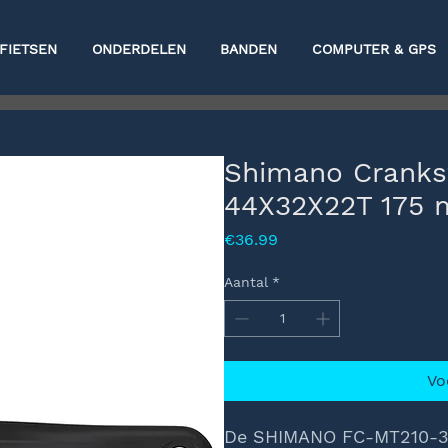
FIETSEN
ONDERDELEN
BANDEN
COMPUTER & GPS
Shimano Cranks
44X32X22T 175 
Prijs
€36.99
Aantal
*
Vo
De SHIMANO FC-MT210-3 i