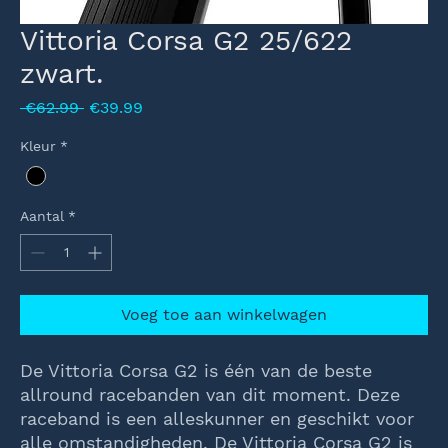
Vittoria Corsa G2 25/622
zwart.
Normale
Verkoopprijs
 €62.99 
€39.99
prijs
Kleur
*
Aantal
*
Voeg toe aan winkelwagen
De Vittoria Corsa G2 is één van de beste
allround racebanden van dit moment. Deze
raceband is een alleskunner en geschikt voor
alle omstandigheden. De Vittoria Corsa G2 is