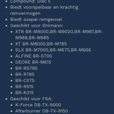
Compound: Disc E
Biedt voorspelbaar en krachtig
remvermogen
Biedt soepel remgevoel
Geschikt voor Shimano:
XTR BR-M9000,BR-M9020,BR-M987,BR-
M988,BR-M985
XT BR-M8000,BR-M785
SLX BR-M7000,BR-M675,BR-M666
ALFINE BR-S700
DEORE BR-M615
BR-RS785
BR-R785
BR-CX75
BR-R515
BR-R315
Geschikt voor FSA:
K-Force DB-TX-9000
Afterburner DB-TX-9150