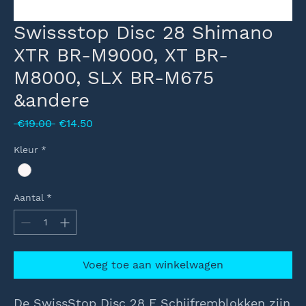
Swissstop Disc 28 Shimano
XTR BR-M9000, XT BR-
M8000, SLX BR-M675
&andere
Normale
Verkoopprijs
 €19.00 
€14.50
prijs
Kleur
*
Aantal
*
Voeg toe aan winkelwagen
De SwissStop Disc 28 E Schijfremblokken zijn