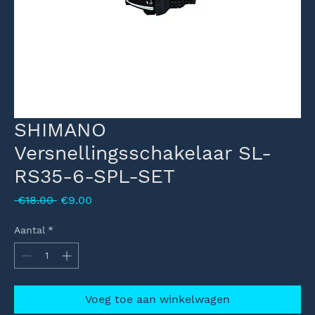
SHIMANO
Versnellingsschakelaar SL-
RS35-6-SPL-SET
Normale
Verkoopprijs
 €18.00 
€9.00
prijs
Aantal
*
Voeg toe aan winkelwagen