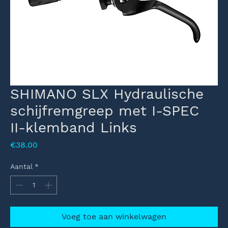
SHIMANO SLX Hydraulische
schijfremgreep met I-SPEC
II-klemband Links
Prijs
€38.00
Aantal
*
Voeg toe aan winkelwagen