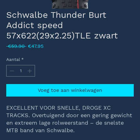
Schwalbe Thunder Burt
Addict speed
57x622(29x2.25)TLE zwart
Normale
Verkoopprijs
 €59.90 
€47.95
prijs
Aantal
*
Voeg toe aan winkelwagen
EXCELLENT VOOR SNELLE, DROGE XC
TRACKS.
Overtuigend door een gering gewicht
en extreem lage rolweerstand – de snelste
MTB band van Schwalbe.