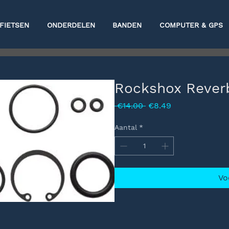
FIETSEN
ONDERDELEN
BANDEN
COMPUTER & GPS
Rockshox Reverb 
Normale
Verkoopprijs
 €14.00 
€8.49
prijs
Aantal
*
Vo