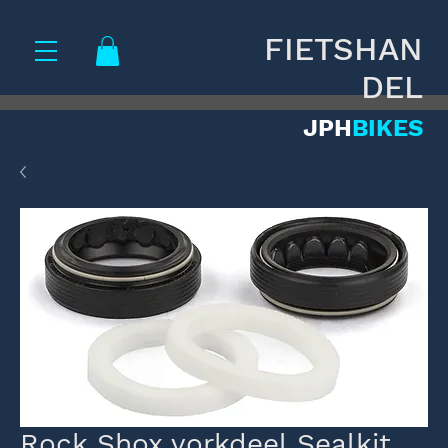
FIETSHAN
DEL
JPH
BIKES
Rock Shox vorkdeel Sealkit