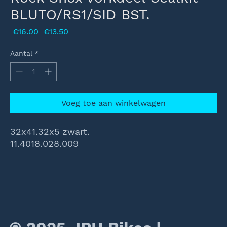
BLUTO/RS1/SID BST.
Normale
Verkoopprijs
 €16.00 
€13.50
prijs
Aantal
*
Voeg toe aan winkelwagen
32x41.32x5 zwart.
11.4018.028.009