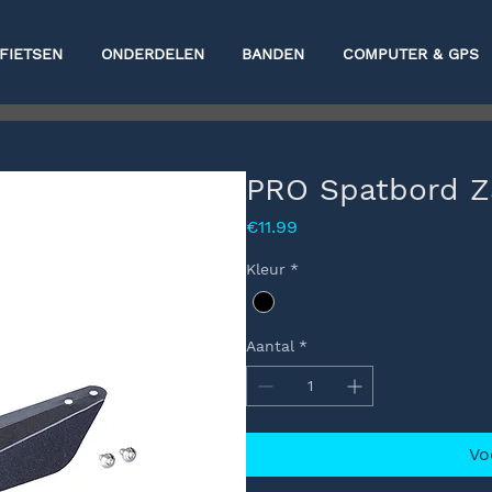
FIETSEN
ONDERDELEN
BANDEN
COMPUTER & GPS
PRO Spatbord 
Prijs
€11.99
Kleur
*
Aantal
*
Vo