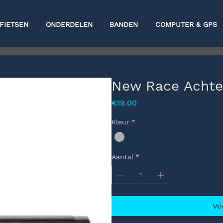
FIETSEN
ONDERDELEN
BANDEN
COMPUTER & GPS
New Race Achte
Prijs
€19.00
Kleur
*
Aantal
*
Vo