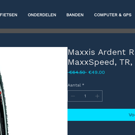
FIETSEN
ONDERDELEN
BANDEN
COMPUTER & GPS
Maxxis Ardent R
MaxxSpeed, TR, 
Normale
Verkoopprijs
 €64.50 
€49.00
prijs
Aantal
*
Vo