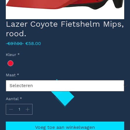
Lazer Coyote Fietshelm Mips,
rood.
Normale
Verkoopprijs
 €97.00 
€58.00
prijs
Kleur
*
Maat
*
Aantal
*
Voeg toe aan winkelwagen