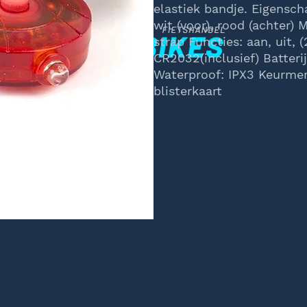
elastiek bandje. Eigensch
wit (voor), rood (achter) 
strap Functies: aan, uit, 
CR2032(inclusief) Batteri
Waterproof: IPX3 Keurmerk
blisterkaart