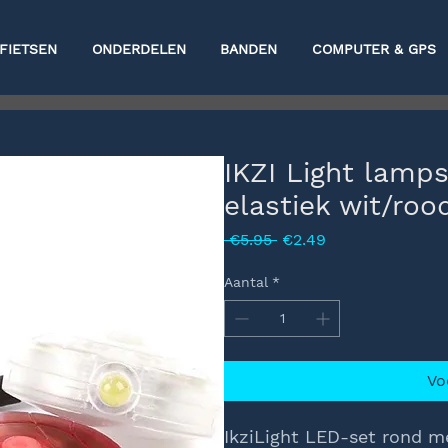
FIETSEN
ONDERDELEN
BANDEN
COMPUTER & GPS
IKZI Light lamps
elastiek wit/roo
Normale
Verkoopprijs
 €5.95 
€2.49
prijs
Aantal
*
Vo
IkziLight LED-set rond m