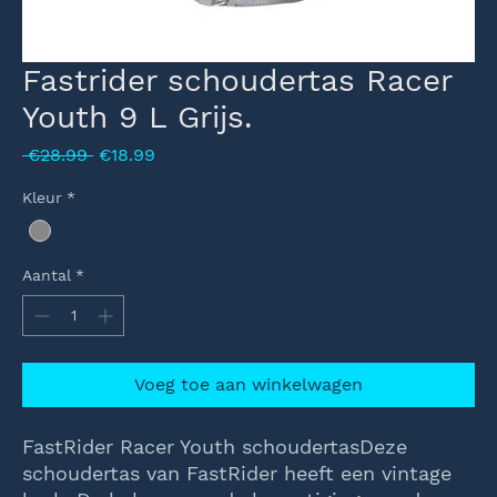
Fastrider schoudertas Racer
Youth 9 L Grijs.
Normale
Verkoopprijs
 €28.99 
€18.99
prijs
Kleur
*
Aantal
*
Voeg toe aan winkelwagen
FastRider Racer Youth schoudertasDeze
schoudertas van FastRider heeft een vintage