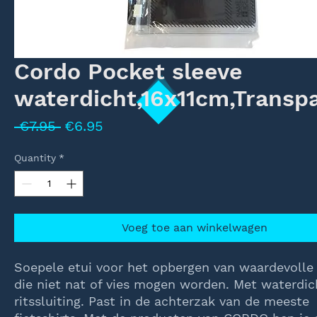
Cordo Pocket sleeve
waterdicht,16x11cm,Transpa
Regular
Sale
 €7.95 
€6.95
Price
Price
Quantity
*
Voeg toe aan winkelwagen
Soepele etui voor het opbergen van waardevolle 
die niet nat of vies mogen worden. Met waterdic
ritssluiting. Past in de achterzak van de meeste