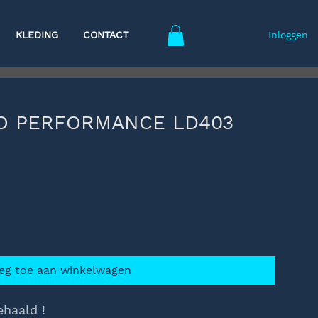
KLEDING
CONTACT
Inloggen
RO PERFORMANCE LD403
pprijs
eg toe aan winkelwagen
ehaald !