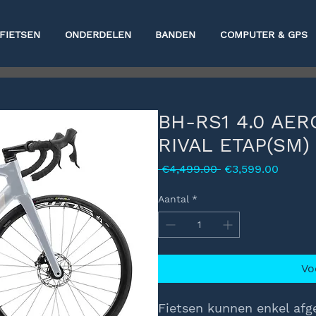
FIETSEN
ONDERDELEN
BANDEN
COMPUTER & GPS
BH-RS1 4.0 AE
RIVAL ETAP(SM)
Normale
Verkoo
 €4,499.00 
€3,599.00
prijs
Aantal
*
Vo
Fietsen kunnen enkel afg