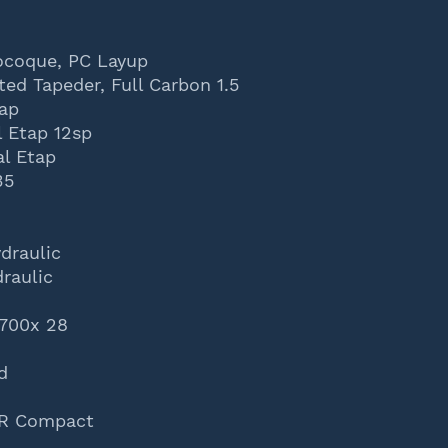
ocoque, PC Layup
ted Tapeder, Full Carbon 1.5
tap
l Etap 12sp
al Etap
35
draulic
raulic
 700x 28
d
CR Compact