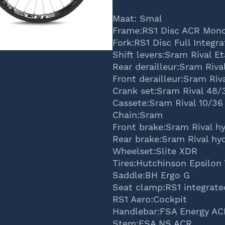
Maat: Smal
Frame:RS1 Disc ACR Mon
Fork:RS1 Disc Full Integra
Shift levers:Sram Rival E
Rear derailleur:Sram Riva
Front derailleur:Sram Riv
Crank set:Sram Rival 48/
Cassete:Sram Rival 10/36
Chain:Sram
Front brake:Sram Rival hy
Rear brake:Sram Rival hyd
Wheelset:Slite XDR
Tires:Hutchinson Epsilon
Saddle:BH Ergo G
Seat clamp:RS1 integrate
RS1 Aero:Cockpit
Handlebar:FSA Energy A
Stem:FSA NS ACR