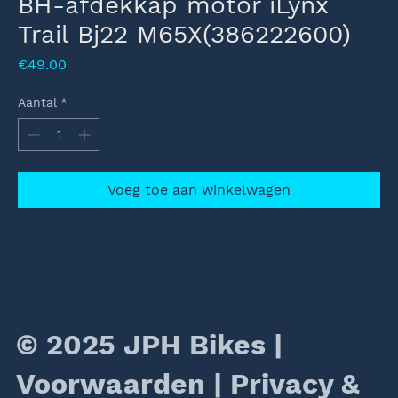
BH-afdekkap motor iLynx
Trail Bj22 M65X(386222600)
Prijs
€49.00
Aantal
*
Voeg toe aan winkelwagen
© 2025 JPH Bikes |
Voorwaarden
|
Privacy &