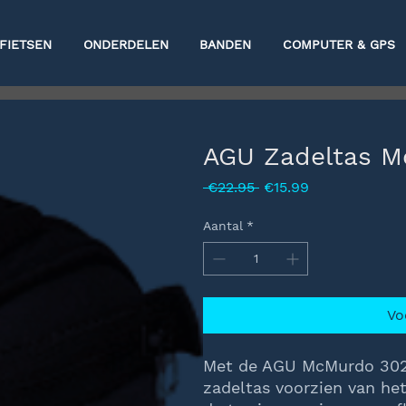
FIETSEN
ONDERDELEN
BANDEN
COMPUTER & GPS
AGU Zadeltas M
Normale
Verkoopprijs
 €22.95 
€15.99
prijs
Aantal
*
Vo
Met de AGU McMurdo 302 K
zadeltas voorzien van het