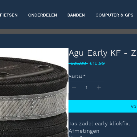
FIETSEN
ONDERDELEN
BANDEN
COMPUTER & GPS
Agu Early KF - Z
Normale
Verkoopprijs
 €25.99 
€16.99
prijs
Aantal
*
Vo
Tas zadel early klickfix.
Afmetingen