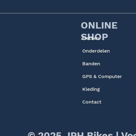
ONLINE
SHOP
Fietsen
Onderdelen
Banden
GPS & Computer
Kleding
Contact
© 2025 JPH Bikes |
Vo